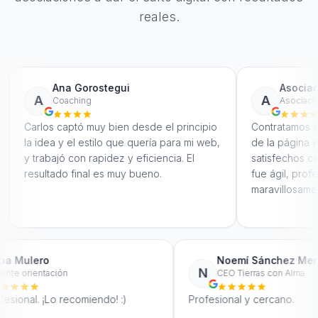
reales.
stegui
Asociación Meridia
A
Asociaciones y ONGs
y bien desde el principio
Contratamos a Proemote para el d
ilo que quería para mi web,
de la página web y quedamos muy
pidez y eficiencia. El
satisfechos con el resultado. El ser
 es muy bueno.
fue ágil, profesional y nos atendie
maravillosamente.
Alba Mulero
No
A
N
Cliente orientación
CE
Muy profesional. ¡Lo recomiendo! :)
Profesio